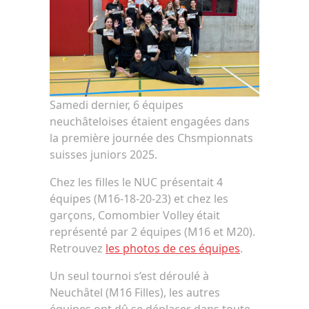
Samedi dernier, 6 équipes
neuchâteloises étaient engagées dans
la première journée des Chsmpionnats
suisses juniors 2025.
Chez les filles le NUC présentait 4
équipes (M16-18-20-23) et chez les
garçons, Comombier Volley était
représenté par 2 équipes (M16 et M20).
Retrouvez
les photos de ces équipes
.
Un seul tournoi s’est déroulé à
Neuchâtel (M16 Filles), les autres