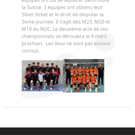
équipes ont dû se déplacer dans toute
la Suisse. 3 équipes ont obtenu leur
Silver ticket et le droit de disputer la
2eme journée. Il s’agit des M23, M20 et
M18 du NUC. Le deuxième acte de ces
championnats se déroulera le 8 mars
prochain. Les lieux ne sont pas encore
connus.